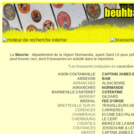
La
Manche
: département de la région Normandie, ayant Saint Lô pour pré
peut trouver ceci, dont 9 brasseries en activité dans le répertoire :
*
Les brasseries indiquées en
caractère
AGON COUTAINVILLE
CAPTAIN JAMES 
ARDEVON
BAIE
AVRANCHES
ALSACIENNE
AVRANCHES
NORMANDE
BARNEVILLE CARTERET
COTENTINE
BERIGNY
GILDARD
BREHAL
FEE D'ORGE
BRETTEVILLE SUR AY
TRAVAILLEURS DE
CERENCES
CARRIERES
CHAMPEAUX
ECUME DES FALA
CHERBOURG
LE CERF
COURTILS
BIERES DE LA BAI
COUTANCES
JOSSEAUME & LET
GRATOT
CAPTAIN JAMES 