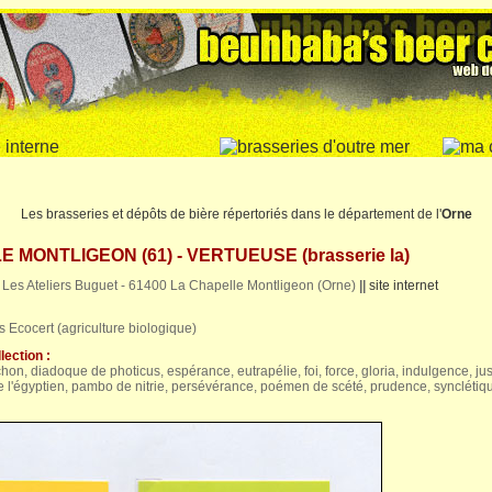
Les brasseries et dépôts de bière répertoriés dans le département de l'
Orne
 MONTLIGEON (61) - VERTUEUSE (brasserie la)
- Les Ateliers Buguet - 61400 La Chapelle Montligeon (Orne)
||
site internet
es Ecocert (agriculture biologique)
lection :
hon, diadoque de photicus, espérance, eutrapélie, foi, force, gloria, indulgence, jus
e l'égyptien, pambo de nitrie, persévérance, poémen de scété, prudence, synclétiqu