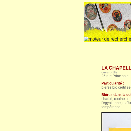
LA CHAPELLE
ouvert
(18)
26 rue Principale 
Particularité :
bières bio certifié
Bières dans la col
charité, couine coc
l'égyptienne, moïs
tempérance