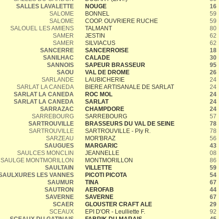
SALLES LAVALETTE
NOUGE
16
SALOME
BONNEL
59
SALOME
COOP. OUVRIERE RUCHE
59
SALOUEL LES AMIENS
TALMANT
80
SAMER
JESTIN
62
SAMER
SILVIACUS
62
SANCERRE
SANCERROISE
18
SANILHAC
CALADE
30
SANNOIS
SAPEUR BRASSEUR
95
SAOU
VAL DE DROME
26
SARLANDE
LAUBICHERIE
24
SARLAT LA CANEDA
BIERE ARTISANALE DE SARLAT
24
SARLAT LA CANEDA
ROC MOL
24
SARLAT LA CANEDA
SARLAT
24
SARRAZAC
CHAMPDORE
24
SARREBOURG
SARREBOURG
57
SARTROUVILLE
BRASSEURS DU VAL DE SEINE
78
SARTROUVILLE
SARTROUVILLE - Ply R.
78
SARZEAU
MOR'BRAZ
56
SAUGUES
MARGARIC
43
SAULCES MONCLIN
JEANNELLE
08
SAULGE MONTMORILLON
MONTMORILLON
86
SAULTAIN
VILLETTE
59
SAULXURES LES VANNES
PICOTI PICOTA
54
SAUMUR
TINA
67
SAUTRON
AEROFAB
44
SAVERNE
SAVERNE
67
SCAER
GLOUSTER CRAFT ALE
29
SCEAUX
EPI D'OR - Leulliette F.
92