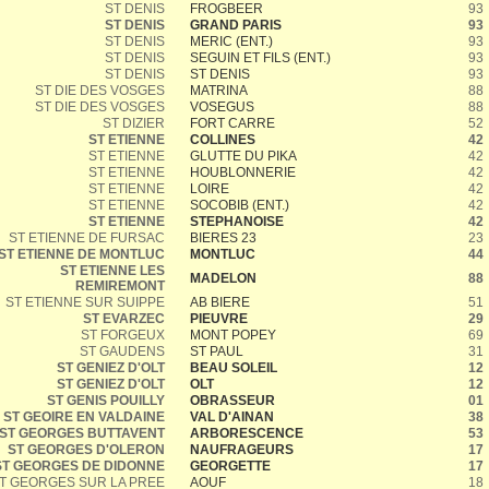
ST DENIS
FROGBEER
93
ST DENIS
GRAND PARIS
93
ST DENIS
MERIC (ENT.)
93
ST DENIS
SEGUIN ET FILS (ENT.)
93
ST DENIS
ST DENIS
93
ST DIE DES VOSGES
MATRINA
88
ST DIE DES VOSGES
VOSEGUS
88
ST DIZIER
FORT CARRE
52
ST ETIENNE
COLLINES
42
ST ETIENNE
GLUTTE DU PIKA
42
ST ETIENNE
HOUBLONNERIE
42
ST ETIENNE
LOIRE
42
ST ETIENNE
SOCOBIB (ENT.)
42
ST ETIENNE
STEPHANOISE
42
ST ETIENNE DE FURSAC
BIERES 23
23
ST ETIENNE DE MONTLUC
MONTLUC
44
ST ETIENNE LES
MADELON
88
REMIREMONT
ST ETIENNE SUR SUIPPE
AB BIERE
51
ST EVARZEC
PIEUVRE
29
ST FORGEUX
MONT POPEY
69
ST GAUDENS
ST PAUL
31
ST GENIEZ D'OLT
BEAU SOLEIL
12
ST GENIEZ D'OLT
OLT
12
ST GENIS POUILLY
OBRASSEUR
01
ST GEOIRE EN VALDAINE
VAL D'AINAN
38
ST GEORGES BUTTAVENT
ARBORESCENCE
53
ST GEORGES D'OLERON
NAUFRAGEURS
17
ST GEORGES DE DIDONNE
GEORGETTE
17
T GEORGES SUR LA PREE
AOUF
18