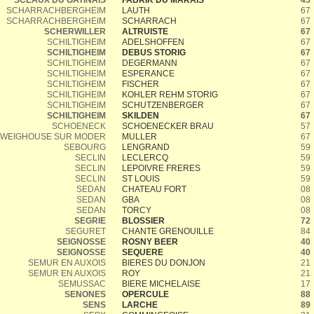
SCEAUX DU GATINAIS
FABRIK DU MARAIS
45
SCHARRACHBERGHEIM
LAUTH
67
SCHARRACHBERGHEIM
SCHARRACH
67
SCHERWILLER
ALTRUISTE
67
SCHILTIGHEIM
ADELSHOFFEN
67
SCHILTIGHEIM
DEBUS STORIG
67
SCHILTIGHEIM
DEGERMANN
67
SCHILTIGHEIM
ESPERANCE
67
SCHILTIGHEIM
FISCHER
67
SCHILTIGHEIM
KOHLER REHM STORIG
67
SCHILTIGHEIM
SCHUTZENBERGER
67
SCHILTIGHEIM
SKILDEN
67
SCHOENECK
SCHOENECKER BRAU
57
WEIGHOUSE SUR MODER
MULLER
67
SEBOURG
LENGRAND
59
SECLIN
LECLERCQ
59
SECLIN
LEPOIVRE FRERES
59
SECLIN
ST LOUIS
59
SEDAN
CHATEAU FORT
08
SEDAN
GBA
08
SEDAN
TORCY
08
SEGRIE
BLOSSIER
72
SEGURET
CHANTE GRENOUILLE
84
SEIGNOSSE
ROSNY BEER
40
SEIGNOSSE
SEQUERE
40
SEMUR EN AUXOIS
BIERES DU DONJON
21
SEMUR EN AUXOIS
ROY
21
SEMUSSAC
BIERE MICHELAISE
17
SENONES
OPERCULE
88
SENS
LARCHE
89