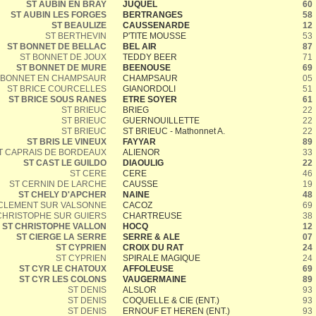
ST AUBIN EN BRAY
JUQUEL
60
ST AUBIN LES FORGES
BERTRANGES
58
ST BEAULIZE
CAUSSENARDE
12
ST BERTHEVIN
P'TITE MOUSSE
53
ST BONNET DE BELLAC
BEL AIR
87
ST BONNET DE JOUX
TEDDY BEER
71
ST BONNET DE MURE
BEENOUSE
69
 BONNET EN CHAMPSAUR
CHAMPSAUR
05
ST BRICE COURCELLES
GIANORDOLI
51
ST BRICE SOUS RANES
ETRE SOYER
61
ST BRIEUC
BRIEG
22
ST BRIEUC
GUERNOUILLETTE
22
ST BRIEUC
ST BRIEUC - Mathonnet A.
22
ST BRIS LE VINEUX
FAYYAR
89
T CAPRAIS DE BORDEAUX
ALIENOR
33
ST CAST LE GUILDO
DIAOULIG
22
ST CERE
CERE
46
ST CERNIN DE LARCHE
CAUSSE
19
ST CHELY D'APCHER
NAINE
48
 CLEMENT SUR VALSONNE
CACOZ
69
CHRISTOPHE SUR GUIERS
CHARTREUSE
38
ST CHRISTOPHE VALLON
HOCQ
12
ST CIERGE LA SERRE
SERRE & ALE
07
ST CYPRIEN
CROIX DU RAT
24
ST CYPRIEN
SPIRALE MAGIQUE
24
ST CYR LE CHATOUX
AFFOLEUSE
69
ST CYR LES COLONS
VAUGERMAINE
89
ST DENIS
ALSLOR
93
ST DENIS
COQUELLE & CIE (ENT.)
93
ST DENIS
ERNOUF ET HEREN (ENT.)
93