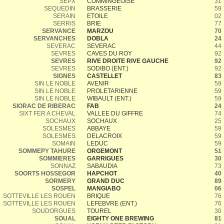
SEPX
COMMINGEOISE
31
SEQUEDIN
BRASSERIE
59
SERAIN
ETOILE
02
SERRIS
BRIE
77
SERVANCE
MARZOU
70
SERVANCHES
DOBLA
24
SEVERAC
SEVERAC
44
SEVRES
CAVES DU ROY
92
SEVRES
RIVE DROITE RIVE GAUCHE
92
SEVRES
SODIBO (ENT.)
92
SIGNES
CASTELLET
83
SIN LE NOBLE
AVENIR
59
SIN LE NOBLE
PROLETARIENNE
59
SIN LE NOBLE
WIBAULT (ENT.)
59
SIORAC DE RIBERAC
FAB
24
SIXT FER A CHEVAL
VALLEE DU GIFFRE
74
SOCHAUX
SOCHAUX
25
SOLESMES
ABBAYE
59
SOLESMES
DELACROIX
59
SOMAIN
LEDUC
59
SOMMEPY TAHURE
ORGEMONT
51
SOMMIERES
GARRIGUES
30
SONNAZ
SABAUDIA
73
SOORTS HOSSEGOR
HAPCHOT
40
SORMERY
GRAND DUC
89
SOSPEL
MANGIABO
06
SOTTEVILLE LES ROUEN
BRIQUE
76
SOTTEVILLE LES ROUEN
LEFEBVRE (ENT.)
76
SOUDORGUES
TOUREL
30
SOUAL
EIGHTY ONE BREWING
81