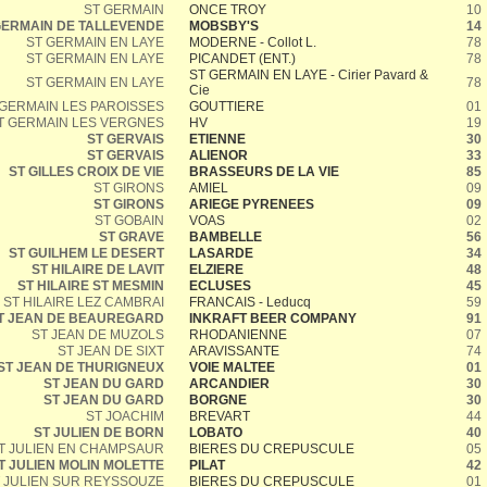
ST GERMAIN
ONCE TROY
10
GERMAIN DE TALLEVENDE
MOBSBY'S
14
ST GERMAIN EN LAYE
MODERNE - Collot L.
78
ST GERMAIN EN LAYE
PICANDET (ENT.)
78
ST GERMAIN EN LAYE - Cirier Pavard &
ST GERMAIN EN LAYE
78
Cie
 GERMAIN LES PAROISSES
GOUTTIERE
01
T GERMAIN LES VERGNES
HV
19
ST GERVAIS
ETIENNE
30
ST GERVAIS
ALIENOR
33
ST GILLES CROIX DE VIE
BRASSEURS DE LA VIE
85
ST GIRONS
AMIEL
09
ST GIRONS
ARIEGE PYRENEES
09
ST GOBAIN
VOAS
02
ST GRAVE
BAMBELLE
56
ST GUILHEM LE DESERT
LASARDE
34
ST HILAIRE DE LAVIT
ELZIERE
48
ST HILAIRE ST MESMIN
ECLUSES
45
ST HILAIRE LEZ CAMBRAI
FRANCAIS - Leducq
59
T JEAN DE BEAUREGARD
INKRAFT BEER COMPANY
91
ST JEAN DE MUZOLS
RHODANIENNE
07
ST JEAN DE SIXT
ARAVISSANTE
74
ST JEAN DE THURIGNEUX
VOIE MALTEE
01
ST JEAN DU GARD
ARCANDIER
30
ST JEAN DU GARD
BORGNE
30
ST JOACHIM
BREVART
44
ST JULIEN DE BORN
LOBATO
40
T JULIEN EN CHAMPSAUR
BIERES DU CREPUSCULE
05
T JULIEN MOLIN MOLETTE
PILAT
42
 JULIEN SUR REYSSOUZE
BIERES DU CREPUSCULE
01