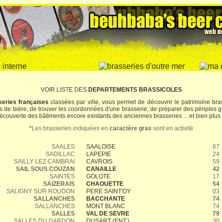
VOIR LISTE DES
DEPARTEMENTS BRASSICOLES
series françaises
classées par ville, vous permet de découvrir le patrimoine bras
es de bière, de trouver les coordonnées d'une brasserie, de préparer des périples gu
découverte des bâtiments encore existants des anciennes brasseries ... et bien plus
*
Les brasseries indiquées en
caractère gras
sont en activité
SAALES
SAALOISE
67
SADILLAC
LAPEPIE
24
SAILLY LEZ CAMBRAI
CAVROIS
59
SAIL SOUS COUZAN
CANAILLE
42
SAINTES
GOLOTE
17
SAIZERAIS
CHAOUETTE
54
SALIGNY SUR ROUDON
PERE SAINT'OY
03
SALLANCHES
BACCHANTE
74
SALLANCHES
MONT BLANC
74
SALLES
VAL DE SEVRE
79
SALLES DU GARDON
DUSART (ENT.)
30