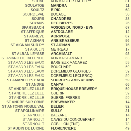
SOUAL
KORMA BEER FACTORY
81
SOULATGE
MANDRA
11
SOULTZ
B'RIC
68
SOURDEVAL
BOCAGE
50
SOURS
CHANDRES
28
SOYANS
DEC BIERES
26
SPARSBACH
VOSGES DU NORD - BVN
67
ST AFFRIQUE
ASTROLABE
12
ST AGREVE
AGRIVOISE
07
ST AIGNAN
ANE BRASSEUR
56
ST AIGNAN SUR RY
ST AIGNAN
76
ST AIGULIN
METREAU
17
ST ALBAN LEYSSE
ARCHIMALT
93
ST AMAND DE TALLENDE
KORMA ST AMAND
63
ST AMAND LES EAUX
BARBIEUX MACAREZ
59
ST AMAND LES EAUX
BOUCHART
59
ST AMAND LES EAUX
DOREMIEUX GEORGES
59
ST AMAND LES EAUX
DOREMIEUX LECLERCQ
59
ST AMAND LES EAUX
SOURCES / AMIS REUNIS
59
ST ANDRE
CANYA
66
ST ANDRE LEZ LILLE
BRIQUE HOUSE BREWERY
59
ST ANDRE LEZ LILLE
GUERIN
59
ST ANDRE LEZ LILLE
GUERIN FRERES
59
ST ANDRE SUR ORNE
BREWMAKER
14
ST ANTONIN NOBLE VAL
BELIER
82
ST APOLLINAIRE
SULLY
21
ST ARNOULT
BALZANE
14
ST ARNOULT
CAVES DU CONQUERANT
14
ST ARNOULT
GOBILLON (ENT.)
78
ST AUBIN DE LUIGNE
FLORENCIERE
49